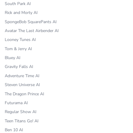
South Park AI
Rick and Morty AI
SpongeBob SquarePants AI
Avatar The Last Airbender AI
Looney Tunes AI
Tom & Jerry AI
Bluey AI
Gravity Falls AI
Adventure Time AI
Steven Universe AI
The Dragon Prince AI
Futurama AI
Regular Show AI
Teen Titans Go! AI
Ben 10 AI