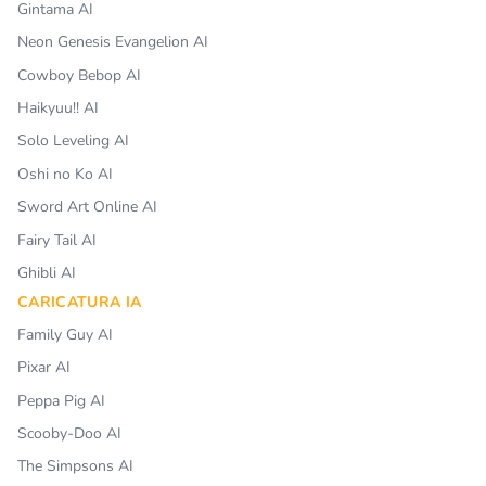
Gintama AI
Neon Genesis Evangelion AI
Cowboy Bebop AI
Haikyuu!! AI
Solo Leveling AI
Oshi no Ko AI
Sword Art Online AI
Fairy Tail AI
Ghibli AI
CARICATURA IA
Family Guy AI
Pixar AI
Peppa Pig AI
Scooby-Doo AI
The Simpsons AI