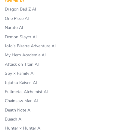
ANIME IA
Dragon Ball Z AI
One Piece AI
Naruto AI
Demon Slayer AI
JoJo's Bizarre Adventure AI
My Hero Academia AI
Attack on Titan AI
Spy × Family AI
Jujutsu Kaisen AI
Fullmetal Alchemist AI
Chainsaw Man AI
Death Note AI
Bleach AI
Hunter × Hunter AI