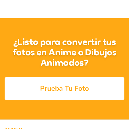
¿Listo para convertir tus
fotos en Anime o Dibujos
Animados?
Prueba Tu Foto