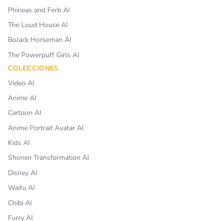
Phineas and Ferb AI
The Loud House AI
BoJack Horseman AI
The Powerpuff Girls AI
COLECCIONES
Video AI
Anime AI
Cartoon AI
Anime Portrait Avatar AI
Kids AI
Shonen Transformation AI
Disney AI
Waifu AI
Chibi AI
Furry AI