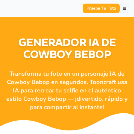
Prueba Tu Foto
GENERADOR IA DE
COWBOY BEBOP
Transforma tu foto en un personaje IA de
Cowboy Bebop en segundos. Tooncraft usa
IA para recrear tu selfie en el auténtico
estilo Cowboy Bebop — ¡divertido, rápido y
para compartir al instante!