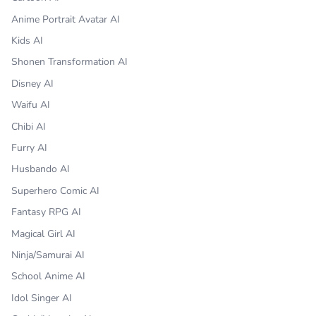
Anime Portrait Avatar AI
Kids AI
Shonen Transformation AI
Disney AI
Waifu AI
Chibi AI
Furry AI
Husbando AI
Superhero Comic AI
Fantasy RPG AI
Magical Girl AI
Ninja/Samurai AI
School Anime AI
Idol Singer AI