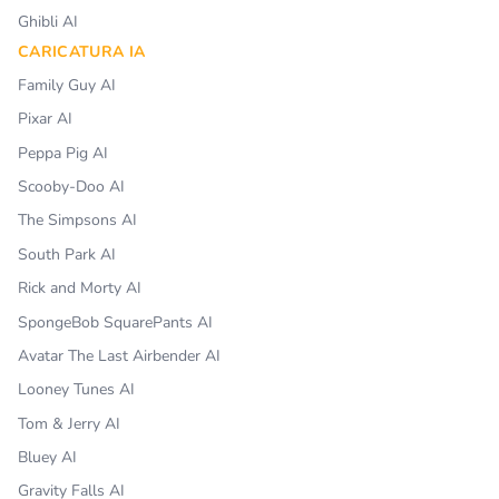
Ghibli AI
CARICATURA IA
Family Guy AI
Pixar AI
Peppa Pig AI
Scooby-Doo AI
The Simpsons AI
South Park AI
Rick and Morty AI
SpongeBob SquarePants AI
Avatar The Last Airbender AI
Looney Tunes AI
Tom & Jerry AI
Bluey AI
Gravity Falls AI