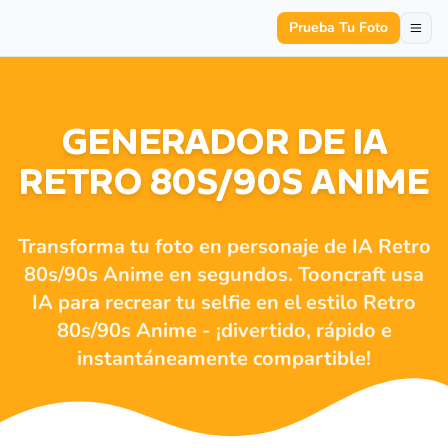
Prueba Tu Foto
GENERADOR DE IA
RETRO 80S/90S ANIME
Transforma tu foto en personaje de IA Retro
80s/90s Anime en segundos. Tooncraft usa
IA para recrear tu selfie en el estilo Retro
80s/90s Anime - ¡divertido, rápido e
instantáneamente compartible!