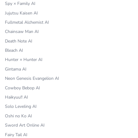
Spy × Family AI
Jujutsu Kaisen AI
Fullmetal Alchemist AI
Chainsaw Man AI
Death Note AI
Bleach AI
Hunter × Hunter AI
Gintama AI
Neon Genesis Evangelion AI
Cowboy Bebop AI
Haikyuu!! AI
Solo Leveling AI
Oshi no Ko AI
Sword Art Online AI
Fairy Tail AI