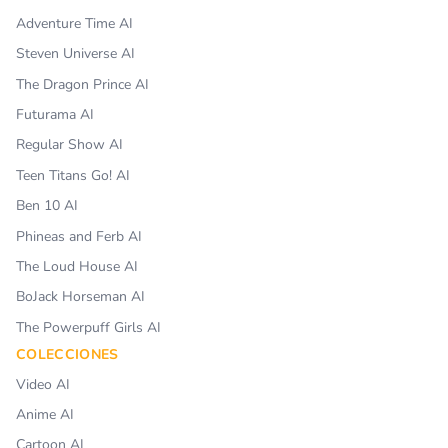
Adventure Time AI
Steven Universe AI
The Dragon Prince AI
Futurama AI
Regular Show AI
Teen Titans Go! AI
Ben 10 AI
Phineas and Ferb AI
The Loud House AI
BoJack Horseman AI
The Powerpuff Girls AI
COLECCIONES
Video AI
Anime AI
Cartoon AI