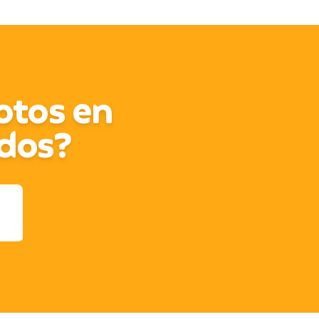
fotos en
dos?