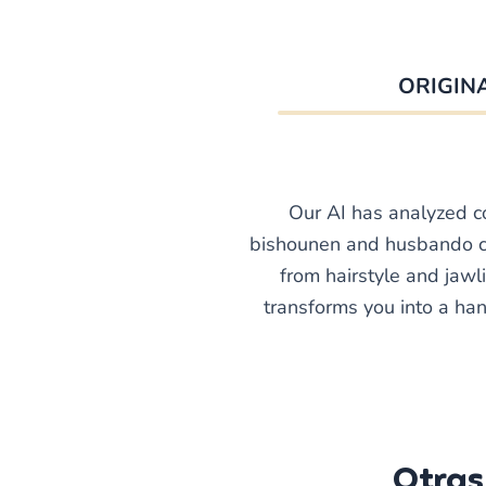
ORIGIN
Our AI has analyzed co
bishounen and husbando ch
from hairstyle and jawl
transforms you into a han
Otras