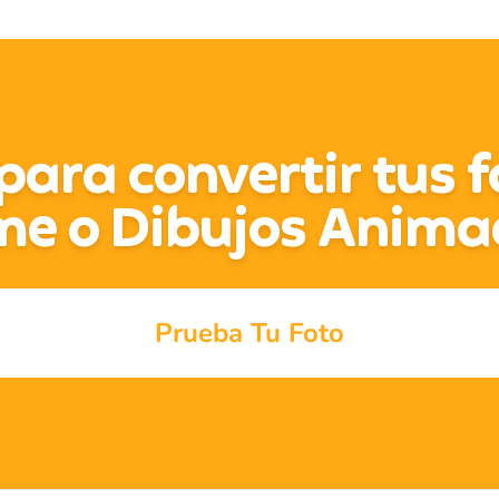
para convertir tus 
me o Dibujos Anima
Prueba Tu Foto