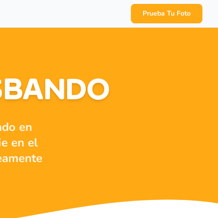
Prueba Tu Foto
USBANDO
ndo en
ie en el
neamente