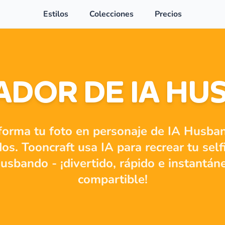
Estilos
Colecciones
Precios
DOR DE IA H
forma tu foto en personaje de IA Husba
s. Tooncraft usa IA para recrear tu self
Husbando - ¡divertido, rápido e instantá
compartible!