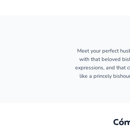
Meet your perfect hus
with that beloved bish
expressions, and that 
like a princely bishou
Cóm