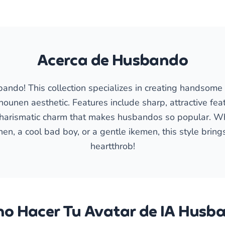
Acerca de Husbando
bando! This collection specializes in creating handsome
ounen aesthetic. Features include sharp, attractive featu
charismatic charm that makes husbandos so popular. W
nen, a cool bad boy, or a gentle ikemen, this style brin
heartthrob!
o Hacer Tu Avatar de IA Husb