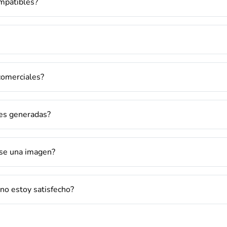
mpatibles?
comerciales?
nes generadas?
rse una imagen?
no estoy satisfecho?