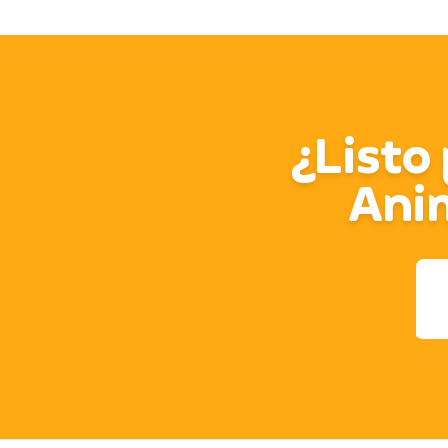
¿Listo 
Ani