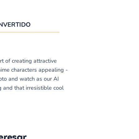
NVERTIDO
 of creating attractive
ime characters appealing -
hoto and watch as our AI
and that irresistible cool
eresar