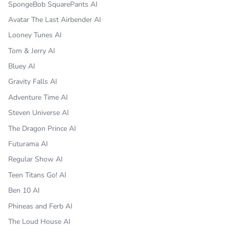
SpongeBob SquarePants AI
Avatar The Last Airbender AI
Looney Tunes AI
Tom & Jerry AI
Bluey AI
Gravity Falls AI
Adventure Time AI
Steven Universe AI
The Dragon Prince AI
Futurama AI
Regular Show AI
Teen Titans Go! AI
Ben 10 AI
Phineas and Ferb AI
The Loud House AI