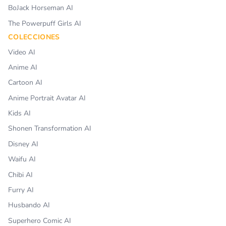
BoJack Horseman AI
The Powerpuff Girls AI
COLECCIONES
Video AI
Anime AI
Cartoon AI
Anime Portrait Avatar AI
Kids AI
Shonen Transformation AI
Disney AI
Waifu AI
Chibi AI
Furry AI
Husbando AI
Superhero Comic AI