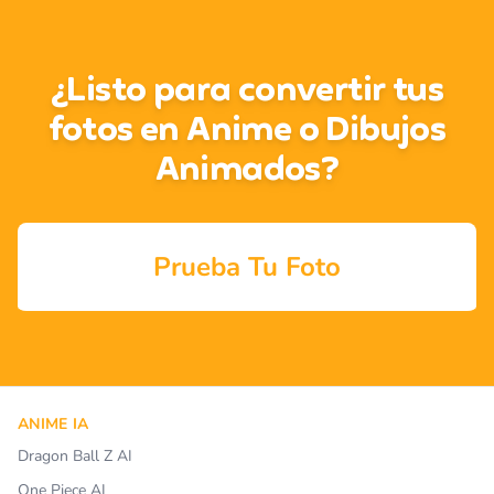
¿Listo para convertir tus
fotos en Anime o Dibujos
Animados?
Prueba Tu Foto
ANIME IA
Dragon Ball Z AI
One Piece AI