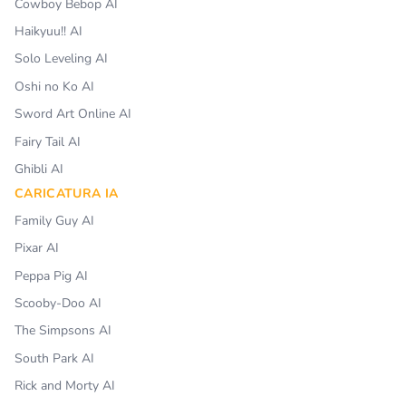
Cowboy Bebop AI
Haikyuu!! AI
Solo Leveling AI
Oshi no Ko AI
Sword Art Online AI
Fairy Tail AI
Ghibli AI
CARICATURA IA
Family Guy AI
Pixar AI
Peppa Pig AI
Scooby-Doo AI
The Simpsons AI
South Park AI
Rick and Morty AI