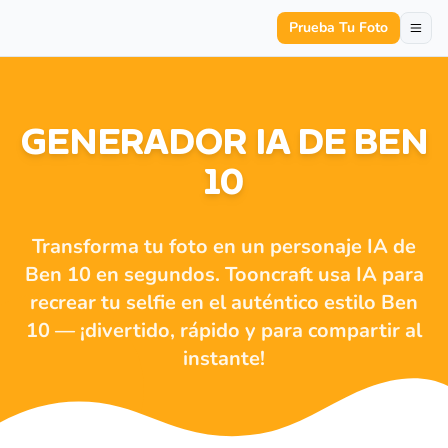
Prueba Tu Foto
GENERADOR IA DE BEN
10
Transforma tu foto en un personaje IA de
Ben 10 en segundos. Tooncraft usa IA para
recrear tu selfie en el auténtico estilo Ben
10 — ¡divertido, rápido y para compartir al
instante!