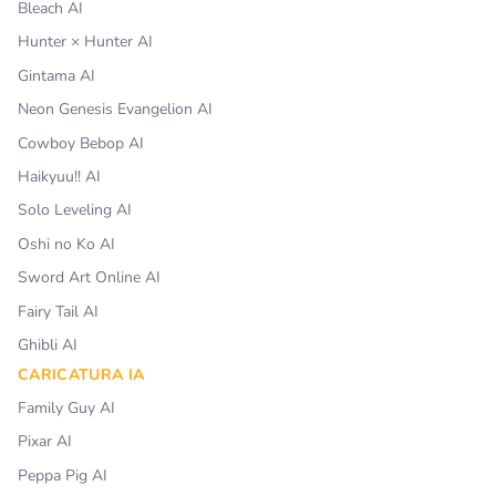
Bleach AI
Hunter × Hunter AI
Gintama AI
Neon Genesis Evangelion AI
Cowboy Bebop AI
Haikyuu!! AI
Solo Leveling AI
Oshi no Ko AI
Sword Art Online AI
Fairy Tail AI
Ghibli AI
CARICATURA IA
Family Guy AI
Pixar AI
Peppa Pig AI