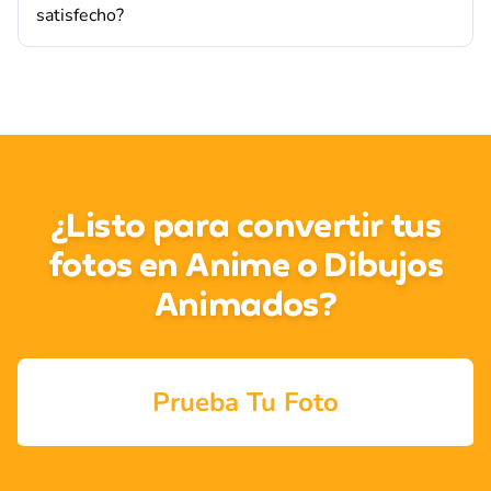
satisfecho?
¿Listo para convertir tus
fotos en Anime o Dibujos
Animados?
Prueba Tu Foto