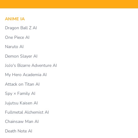
ANIME IA
Dragon Ball Z AI
One Piece AI
Naruto AI
Demon Slayer AI
JoJo's Bizarre Adventure AI
My Hero Academia AI
Attack on Titan AI
Spy × Family AI
Jujutsu Kaisen AI
Fullmetal Alchemist AI
Chainsaw Man AI
Death Note AI