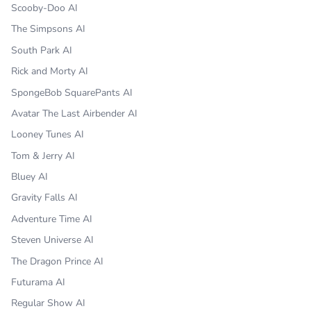
Scooby-Doo AI
The Simpsons AI
South Park AI
Rick and Morty AI
SpongeBob SquarePants AI
Avatar The Last Airbender AI
Looney Tunes AI
Tom & Jerry AI
Bluey AI
Gravity Falls AI
Adventure Time AI
Steven Universe AI
The Dragon Prince AI
Futurama AI
Regular Show AI