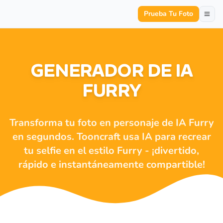
Prueba Tu Foto
GENERADOR DE IA
FURRY
Transforma tu foto en personaje de IA Furry
en segundos. Tooncraft usa IA para recrear
tu selfie en el estilo Furry - ¡divertido,
rápido e instantáneamente compartible!