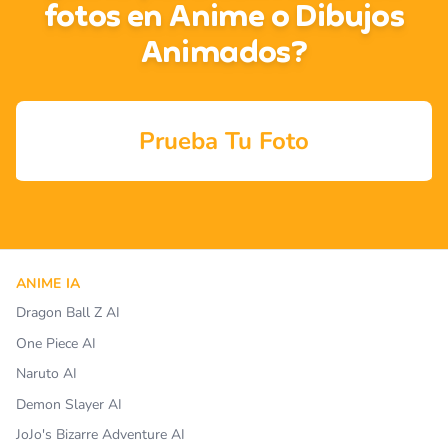
fotos en Anime o Dibujos
Animados?
Prueba Tu Foto
ANIME IA
Dragon Ball Z AI
One Piece AI
Naruto AI
Demon Slayer AI
JoJo's Bizarre Adventure AI