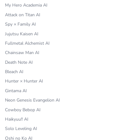
My Hero Academia AI
Attack on Titan AI
Spy × Family AI
Jujutsu Kaisen AI
Fullmetal Alchemist AI
Chainsaw Man AI
Death Note AI
Bleach AI
Hunter × Hunter AI
Gintama AI
Neon Genesis Evangelion AI
Cowboy Bebop AI
Haikyuu!! AI
Solo Leveling AI
Oshi no Ko AI