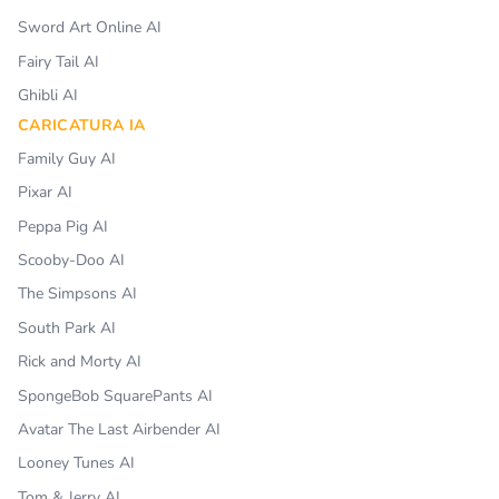
Sword Art Online AI
Fairy Tail AI
Ghibli AI
CARICATURA IA
Family Guy AI
Pixar AI
Peppa Pig AI
Scooby-Doo AI
The Simpsons AI
South Park AI
Rick and Morty AI
SpongeBob SquarePants AI
Avatar The Last Airbender AI
Looney Tunes AI
Tom & Jerry AI