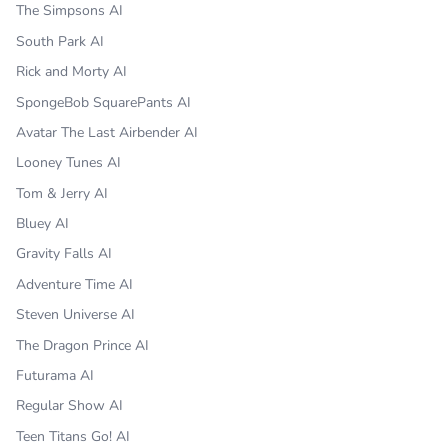
The Simpsons AI
South Park AI
Rick and Morty AI
SpongeBob SquarePants AI
Avatar The Last Airbender AI
Looney Tunes AI
Tom & Jerry AI
Bluey AI
Gravity Falls AI
Adventure Time AI
Steven Universe AI
The Dragon Prince AI
Futurama AI
Regular Show AI
Teen Titans Go! AI