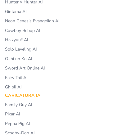
Hunter × Hunter AI
Gintama AI
Neon Genesis Evangelion AI
Cowboy Bebop AI
Haikyuu!! AI
Solo Leveling AI
Oshi no Ko AI
Sword Art Online AI
Fairy Tail AI
Ghibli AI
CARICATURA IA
Family Guy AI
Pixar AI
Peppa Pig AI
Scooby-Doo AI