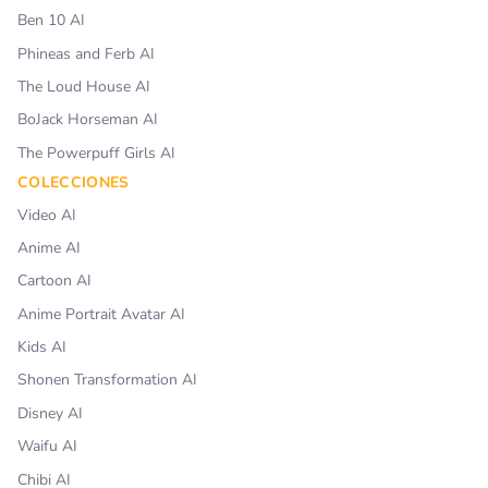
Ben 10 AI
Phineas and Ferb AI
The Loud House AI
BoJack Horseman AI
The Powerpuff Girls AI
COLECCIONES
Video AI
Anime AI
Cartoon AI
Anime Portrait Avatar AI
Kids AI
Shonen Transformation AI
Disney AI
Waifu AI
Chibi AI