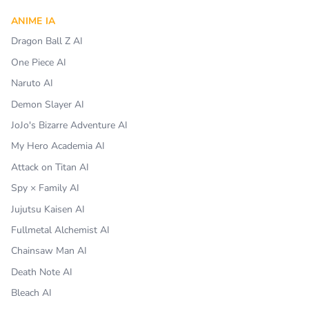
ANIME IA
Dragon Ball Z AI
One Piece AI
Naruto AI
Demon Slayer AI
JoJo's Bizarre Adventure AI
My Hero Academia AI
Attack on Titan AI
Spy × Family AI
Jujutsu Kaisen AI
Fullmetal Alchemist AI
Chainsaw Man AI
Death Note AI
Bleach AI