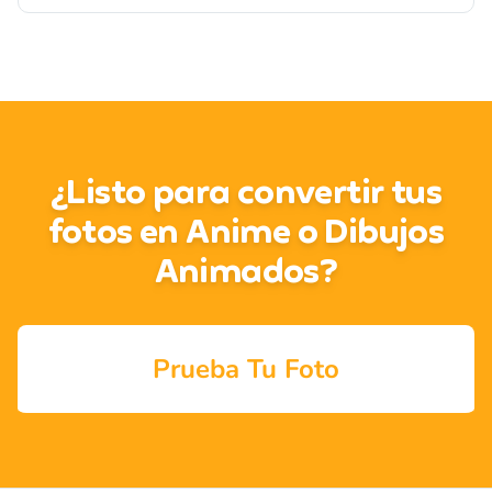
¿Listo para convertir tus
fotos en Anime o Dibujos
Animados?
Prueba Tu Foto