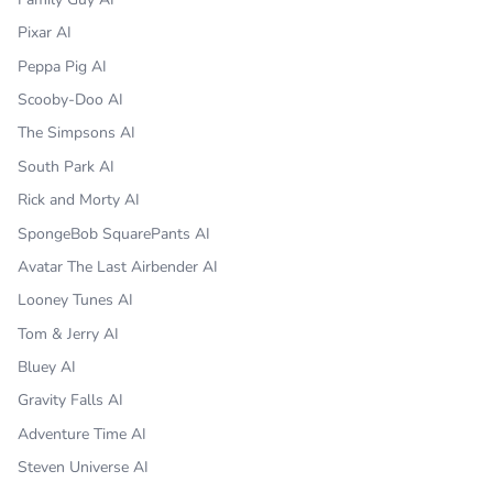
Pixar AI
Peppa Pig AI
Scooby-Doo AI
The Simpsons AI
South Park AI
Rick and Morty AI
SpongeBob SquarePants AI
Avatar The Last Airbender AI
Looney Tunes AI
Tom & Jerry AI
Bluey AI
Gravity Falls AI
Adventure Time AI
Steven Universe AI