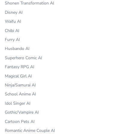
Shonen Transformation AI
Disney AI
Waifu AI
Chibi AI
Furry AI
Husbando AI
Superhero Comic AI
Fantasy RPG AI
Magical Girl AI
Ninja/Samurai AI
School Anime AI
Idol Singer AI
Gothic/Vampire AI
Cartoon Pets AI
Romantic Anime Couple AI