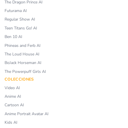
The Dragon Prince AI
Futurama AI
Regular Show AI
Teen Titans Go! AI
Ben 10 AI
Phineas and Ferb AI
The Loud House AI
BoJack Horseman AI
The Powerpuff Girls AI
COLECCIONES
Video AI
Anime AI
Cartoon AI
Anime Portrait Avatar AI
Kids AI