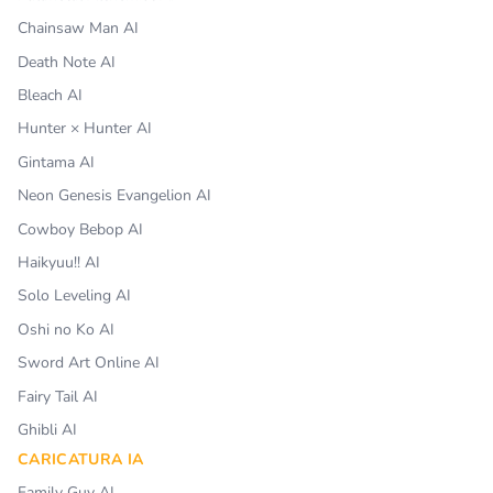
Chainsaw Man AI
Death Note AI
Bleach AI
Hunter × Hunter AI
Gintama AI
Neon Genesis Evangelion AI
Cowboy Bebop AI
Haikyuu!! AI
Solo Leveling AI
Oshi no Ko AI
Sword Art Online AI
Fairy Tail AI
Ghibli AI
CARICATURA IA
Family Guy AI