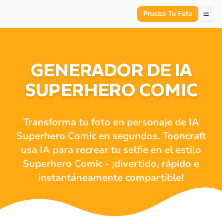
Prueba Tu Foto
GENERADOR DE IA
SUPERHERO COMIC
Transforma tu foto en personaje de IA
Superhero Comic en segundos. Tooncraft
usa IA para recrear tu selfie en el estilo
Superhero Comic - ¡divertido, rápido e
instantáneamente compartible!