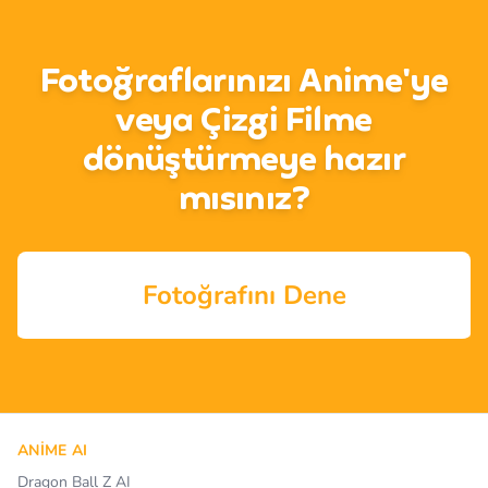
Fotoğraflarınızı Anime'ye
veya Çizgi Filme
dönüştürmeye hazır
mısınız?
Fotoğrafını Dene
ANIME AI
Dragon Ball Z AI