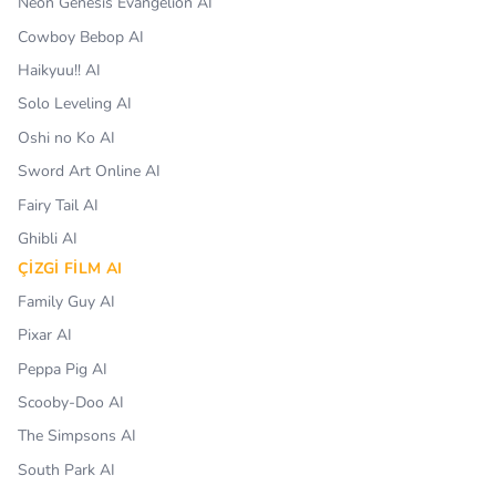
Neon Genesis Evangelion AI
Cowboy Bebop AI
Haikyuu!! AI
Solo Leveling AI
Oshi no Ko AI
Sword Art Online AI
Fairy Tail AI
Ghibli AI
ÇIZGI FILM AI
Family Guy AI
Pixar AI
Peppa Pig AI
Scooby-Doo AI
The Simpsons AI
South Park AI