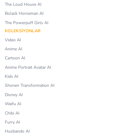
The Loud House AI
BoJack Horseman AI
The Powerpuff Girls AI
KOLEKSIYONLAR
Video AI
Anime AI
Cartoon AI
Anime Portrait Avatar AI
Kids AI
Shonen Transformation AI
Disney AI
Waifu AI
Chibi AI
Furry AI
Husbando AI