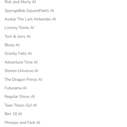
Rick and Morty AI
SpongeBob SquarePants AI
Avatar The Last Airbender AI
Looney Tunes AI
Tom & Jerry AI
Bluey AI
Gravity Falls AI
Adventure Time AI
Steven Universe AI
The Dragon Prince AI
Futurama AI
Regular Show AI
Teen Titans Go! AI
Ben 10 AI
Phineas and Ferb AI