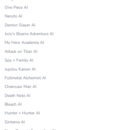
One Piece AI
Naruto AI
Demon Slayer AI
JoJo's Bizarre Adventure AI
My Hero Academia AI
Attack on Titan AI
Spy × Family AI
Jujutsu Kaisen AI
Fullmetal Alchemist AI
Chainsaw Man AI
Death Note AI
Bleach AI
Hunter × Hunter AI
Gintama AI