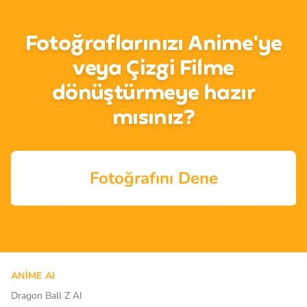
Fotoğraflarınızı Anime'ye
veya Çizgi Filme
dönüştürmeye hazır
mısınız?
Fotoğrafını Dene
ANIME AI
Dragon Ball Z AI