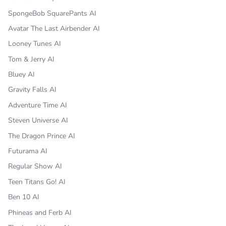
SpongeBob SquarePants AI
Avatar The Last Airbender AI
Looney Tunes AI
Tom & Jerry AI
Bluey AI
Gravity Falls AI
Adventure Time AI
Steven Universe AI
The Dragon Prince AI
Futurama AI
Regular Show AI
Teen Titans Go! AI
Ben 10 AI
Phineas and Ferb AI