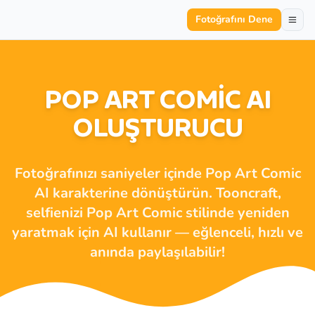
Fotoğrafını Dene
POP ART COMIC AI
OLUŞTURUCU
Fotoğrafınızı saniyeler içinde Pop Art Comic
AI karakterine dönüştürün. Tooncraft,
selfienizi Pop Art Comic stilinde yeniden
yaratmak için AI kullanır — eğlenceli, hızlı ve
anında paylaşılabilir!