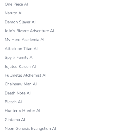
One Piece AI
Naruto AI
Demon Slayer AI
JoJo's Bizarre Adventure AI
My Hero Academia AI
Attack on Titan AI
Spy × Family AI
Jujutsu Kaisen AI
Fullmetal Alchemist AI
Chainsaw Man AI
Death Note AI
Bleach AI
Hunter × Hunter AI
Gintama AI
Neon Genesis Evangelion AI