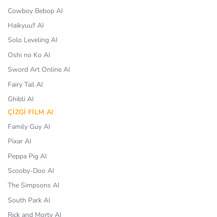
Cowboy Bebop AI
Haikyuu!! AI
Solo Leveling AI
Oshi no Ko AI
Sword Art Online AI
Fairy Tail AI
Ghibli AI
ÇIZGI FILM AI
Family Guy AI
Pixar AI
Peppa Pig AI
Scooby-Doo AI
The Simpsons AI
South Park AI
Rick and Morty AI