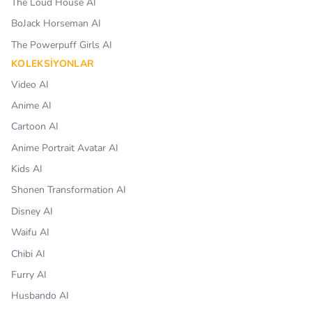
The Loud House AI
BoJack Horseman AI
The Powerpuff Girls AI
KOLEKSIYONLAR
Video AI
Anime AI
Cartoon AI
Anime Portrait Avatar AI
Kids AI
Shonen Transformation AI
Disney AI
Waifu AI
Chibi AI
Furry AI
Husbando AI