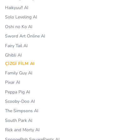
Haikyuu!! AI
Solo Leveling AI
Oshi no Ko AI
Sword Art Online AI
Fairy Tail AI
Ghibli AI
ÇIZGI FILM AI
Family Guy AI
Pixar AI
Peppa Pig AI
Scooby-Doo AI
The Simpsons AI
South Park AI
Rick and Morty AI
SpongeBob SquarePants AI