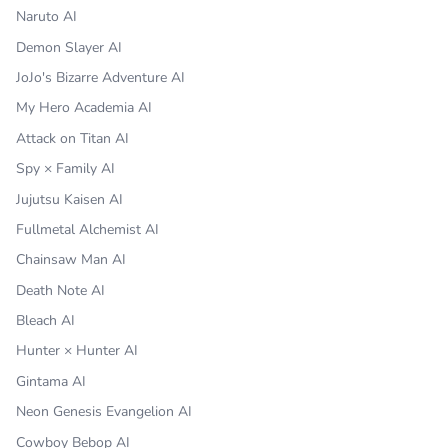
Naruto AI
Demon Slayer AI
JoJo's Bizarre Adventure AI
My Hero Academia AI
Attack on Titan AI
Spy × Family AI
Jujutsu Kaisen AI
Fullmetal Alchemist AI
Chainsaw Man AI
Death Note AI
Bleach AI
Hunter × Hunter AI
Gintama AI
Neon Genesis Evangelion AI
Cowboy Bebop AI