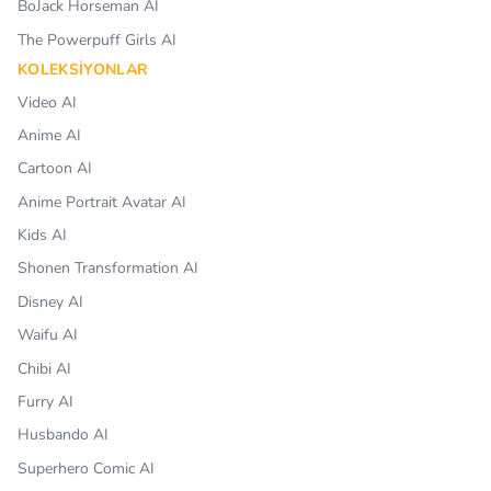
BoJack Horseman AI
The Powerpuff Girls AI
KOLEKSIYONLAR
Video AI
Anime AI
Cartoon AI
Anime Portrait Avatar AI
Kids AI
Shonen Transformation AI
Disney AI
Waifu AI
Chibi AI
Furry AI
Husbando AI
Superhero Comic AI