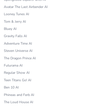
Avatar The Last Airbender AI
Looney Tunes AI
Tom & Jerry AI
Bluey AI
Gravity Falls AI
Adventure Time AI
Steven Universe AI
The Dragon Prince AI
Futurama AI
Regular Show AI
Teen Titans Go! AI
Ben 10 AI
Phineas and Ferb AI
The Loud House AI