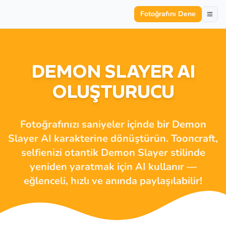
Fotoğrafını Dene
DEMON SLAYER AI
OLUŞTURUCU
Fotoğrafınızı saniyeler içinde bir Demon
Slayer AI karakterine dönüştürün. Tooncraft,
selfienizi otantik Demon Slayer stilinde
yeniden yaratmak için AI kullanır —
eğlenceli, hızlı ve anında paylaşılabilir!