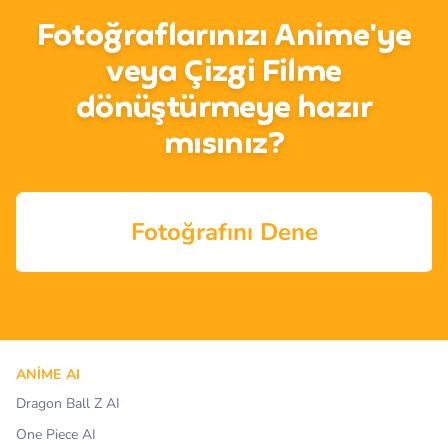
Fotoğraflarınızı Anime'ye
veya Çizgi Filme
dönüştürmeye hazır
mısınız?
Fotoğrafını Dene
ANIME AI
Dragon Ball Z AI
One Piece AI