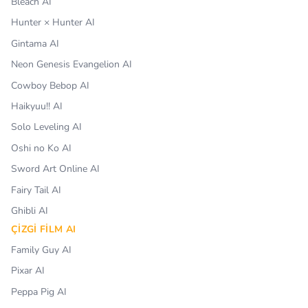
Bleach AI
Hunter × Hunter AI
Gintama AI
Neon Genesis Evangelion AI
Cowboy Bebop AI
Haikyuu!! AI
Solo Leveling AI
Oshi no Ko AI
Sword Art Online AI
Fairy Tail AI
Ghibli AI
ÇIZGI FILM AI
Family Guy AI
Pixar AI
Peppa Pig AI