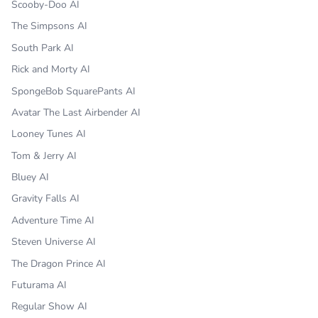
Scooby-Doo AI
The Simpsons AI
South Park AI
Rick and Morty AI
SpongeBob SquarePants AI
Avatar The Last Airbender AI
Looney Tunes AI
Tom & Jerry AI
Bluey AI
Gravity Falls AI
Adventure Time AI
Steven Universe AI
The Dragon Prince AI
Futurama AI
Regular Show AI