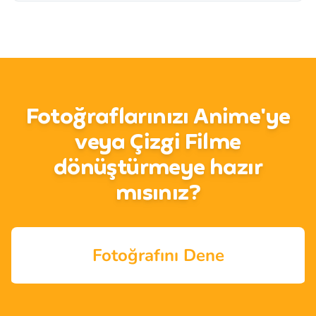
Fotoğraflarınızı Anime'ye
veya Çizgi Filme
dönüştürmeye hazır
mısınız?
Fotoğrafını Dene