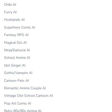
Chibi AI
Furry AI
Husbando AI
Superhero Comic AI
Fantasy RPG AI
Magical Girl AI
Ninja/Samurai AI
School Anime AI
Idol Singer AI
Gothic/Vampire AI
Cartoon Pets AI
Romantic Anime Couple AI
Vintage Old-School Cartoon AI
Pop Art Comic AI
Retro 80s/90s Anime AI