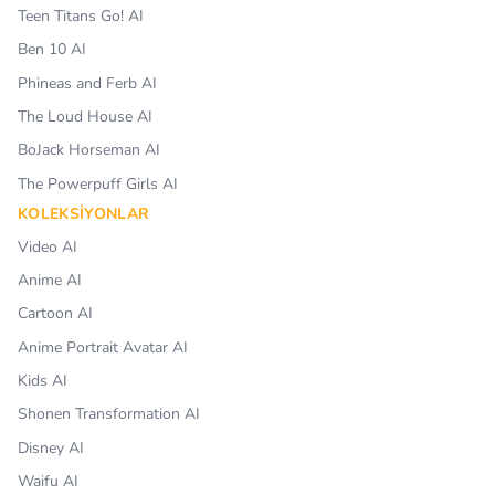
Teen Titans Go! AI
Ben 10 AI
Phineas and Ferb AI
The Loud House AI
BoJack Horseman AI
The Powerpuff Girls AI
KOLEKSIYONLAR
Video AI
Anime AI
Cartoon AI
Anime Portrait Avatar AI
Kids AI
Shonen Transformation AI
Disney AI
Waifu AI