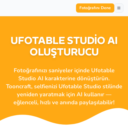
Fotoğrafını Dene
UFOTABLE STUDIO AI
OLUŞTURUCU
Fotoğrafınızı saniyeler içinde Ufotable
Studio AI karakterine dönüştürün.
Tooncraft, selfienizi Ufotable Studio stilinde
yeniden yaratmak için AI kullanır —
eğlenceli, hızlı ve anında paylaşılabilir!