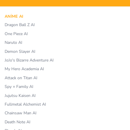
ANIME AI
Dragon Ball Z AI
One Piece AI
Naruto AI
Demon Slayer AI
JoJo's Bizarre Adventure AI
My Hero Academia AI
Attack on Titan AI
Spy × Family AI
Jujutsu Kaisen AI
Fullmetal Alchemist AI
Chainsaw Man AI
Death Note AI