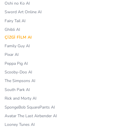
Oshi no Ko AI
Sword Art Online AI
Fairy Tail AI
Ghibli AI
ÇIZGI FILM AI
Family Guy AI
Pixar AI
Peppa Pig AI
Scooby-Doo AI
The Simpsons AI
South Park AI
Rick and Morty AI
SpongeBob SquarePants AI
Avatar The Last Airbender AI
Looney Tunes AI