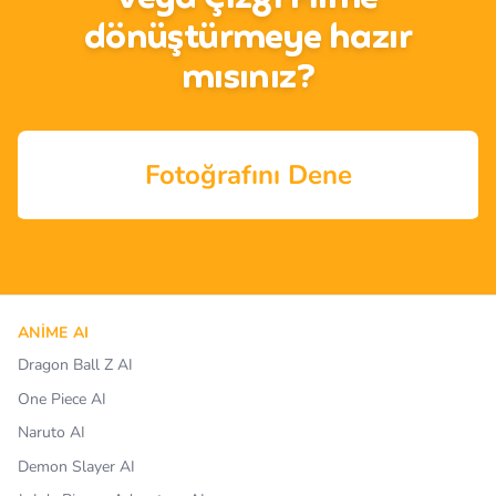
dönüştürmeye hazır
mısınız?
Fotoğrafını Dene
ANIME AI
Dragon Ball Z AI
One Piece AI
Naruto AI
Demon Slayer AI