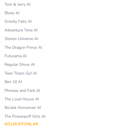
Tom & Jerry AI
Bluey AI
Gravity Falls AI
Adventure Time AI
Steven Universe AI
The Dragon Prince AI
Futurama AI
Regular Show AI
Teen Titans Go! AI
Ben 10 AI
Phineas and Ferb AI
The Loud House AI
BoJack Horseman AI
The Powerpuff Girls AI
KOLEKSIYONLAR