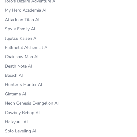
JoJo's Bizarre Adventure AI
My Hero Academia AI
Attack on Titan AI
Spy × Family AI
Jujutsu Kaisen AI
Fullmetal Alchemist AI
Chainsaw Man AI
Death Note AI
Bleach AI
Hunter × Hunter AI
Gintama AI
Neon Genesis Evangelion AI
Cowboy Bebop AI
Haikyuu!! AI
Solo Leveling AI