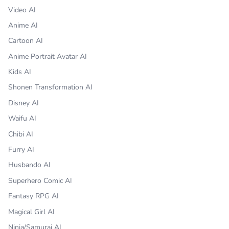
Video AI
Anime AI
Cartoon AI
Anime Portrait Avatar AI
Kids AI
Shonen Transformation AI
Disney AI
Waifu AI
Chibi AI
Furry AI
Husbando AI
Superhero Comic AI
Fantasy RPG AI
Magical Girl AI
Ninja/Samurai AI