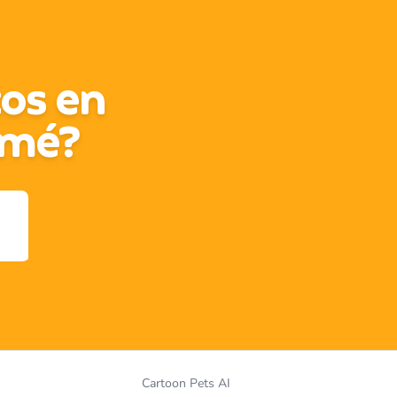
tos en
imé?
Cartoon Pets AI