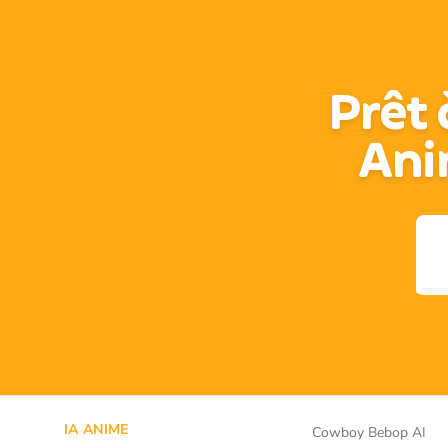
Prêt 
Ani
IA ANIME
Cowboy Bebop AI