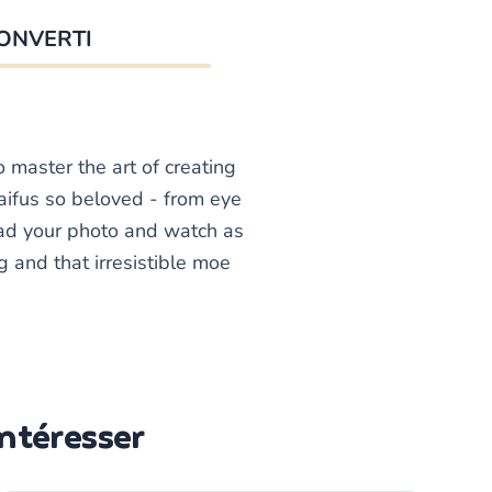
ONVERTI
master the art of creating
aifus so beloved - from eye
load your photo and watch as
g and that irresistible moe
Intéresser