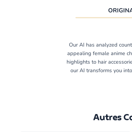
ORIGIN
Our AI has analyzed count
appealing female anime cha
highlights to hair accessor
our AI transforms you into
Autres Co