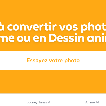
à convertir vos pho
me ou en Dessin an
Essayez votre photo
Looney Tunes AI
Anime AI