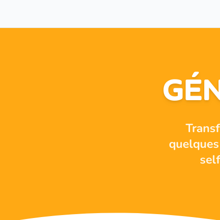
GÉN
Trans
quelques 
sel