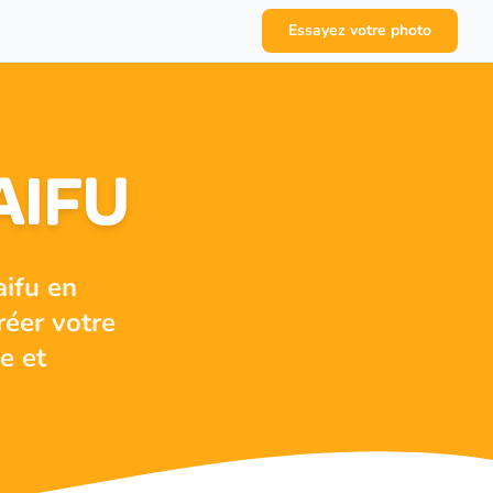
Essayez votre photo
AIFU
ifu en
réer votre
e et