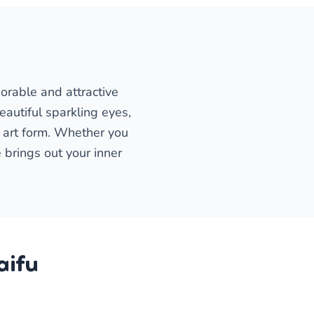
dorable and attractive
autiful sparkling eyes,
n art form. Whether you
e brings out your inner
aifu