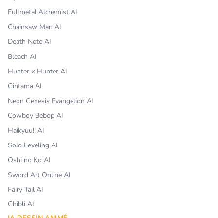
Fullmetal Alchemist AI
Chainsaw Man AI
Death Note AI
Bleach AI
Hunter × Hunter AI
Gintama AI
Neon Genesis Evangelion AI
Cowboy Bebop AI
Haikyuu!! AI
Solo Leveling AI
Oshi no Ko AI
Sword Art Online AI
Fairy Tail AI
Ghibli AI
IA DESSIN ANIMÉ